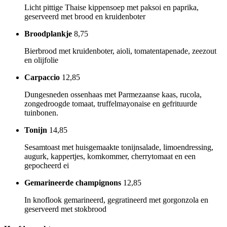
Licht pittige Thaise kippensoep met paksoi en paprika,
geserveerd met brood en kruidenboter
Broodplankje
8,75
Bierbrood met kruidenboter, aioli, tomatentapenade, zeezout
en olijfolie
Carpaccio
12,85
Dungesneden ossenhaas met Parmezaanse kaas, rucola,
zongedroogde tomaat, truffelmayonaise en gefrituurde
tuinbonen.
Tonijn
14,85
Sesamtoast met huisgemaakte tonijnsalade, limoendressing,
augurk, kappertjes, komkommer, cherrytomaat en een
gepocheerd ei
Gemarineerde champignons
12,85
In knoflook gemarineerd, gegratineerd met gorgonzola en
geserveerd met stokbrood