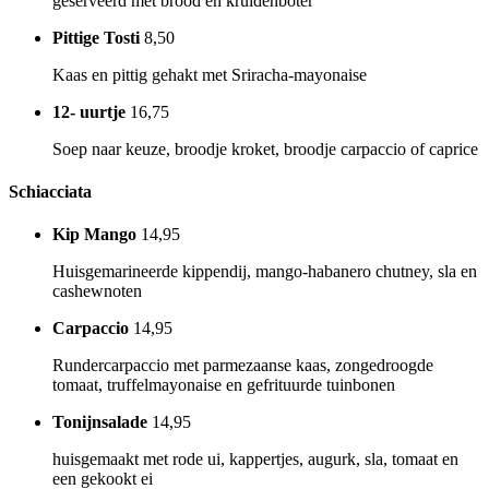
geserveerd met brood en kruidenboter
Pittige Tosti
8,50
Kaas en pittig gehakt met Sriracha-mayonaise
12- uurtje
16,75
Soep naar keuze, broodje kroket, broodje carpaccio of caprice
Schiacciata
Kip Mango
14,95
Huisgemarineerde kippendij, mango-habanero chutney, sla en
cashewnoten
Carpaccio
14,95
Rundercarpaccio met parmezaanse kaas, zongedroogde
tomaat, truffelmayonaise en gefrituurde tuinbonen
Tonijnsalade
14,95
huisgemaakt met rode ui, kappertjes, augurk, sla, tomaat en
een gekookt ei