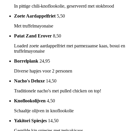
In pittige chili-knoflookolie, geserveerd met stokbrood
Zoete Aardappelfriet
5,50
Met truffelmayonaise
Patat Zand Erover
8,50
Loaded zoete aardappelfriet met parmezaanse kaas, bosui en
truffelmayonaise
Borrelplank
24,95
Diverse hapjes voor 2 personen
Nacho's Deluxe
14,50
Traditionele nacho's met pulled chicken on top!
Knoflookolijven
4,50
Schaaltje olijven in knoflookolie
Yakitori Spiesjes
14,50
Gegrilde kip spiesjes met teriyakisaus