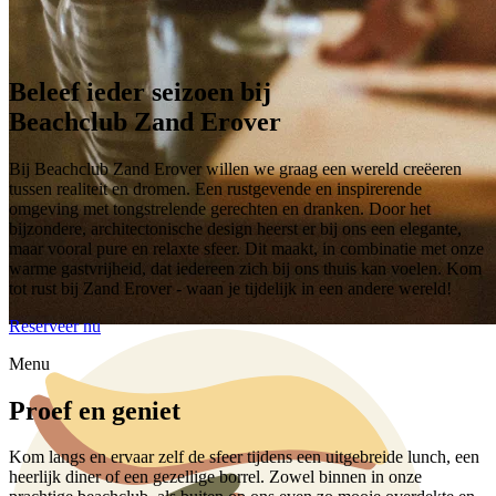
Beleef ieder seizoen bij
Beachclub Zand Erover
Bij Beachclub Zand Erover willen we graag een wereld creëeren
tussen realiteit en dromen. Een rustgevende en inspirerende
omgeving met tongstrelende gerechten en dranken. Door het
bijzondere, architectonische design heerst er bij ons een elegante,
maar vooral pure en relaxte sfeer. Dit maakt, in combinatie met onze
warme gastvrijheid, dat iedereen zich bij ons thuis kan voelen. Kom
tot rust bij Zand Erover - waan je tijdelijk in een andere wereld!
Reserveer nu
Menu
Proef en geniet
Kom langs en ervaar zelf de sfeer tijdens een uitgebreide lunch, een
heerlijk diner of een gezellige borrel. Zowel binnen in onze