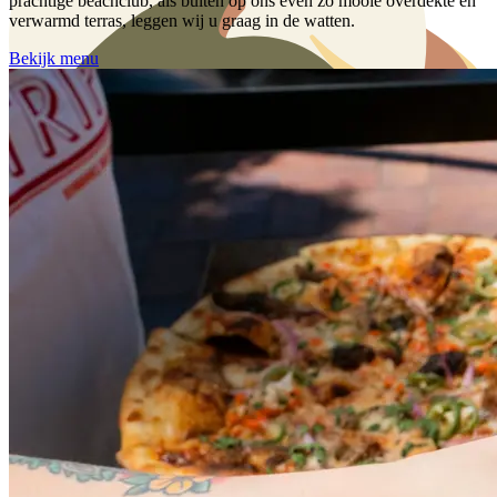
prachtige beachclub, als buiten op ons even zo mooie overdekte en
verwarmd terras, leggen wij u graag in de watten.
Bekijk menu
Welkom bij
Beachclub
Zand Erover
Bezoek onze prachtige locatie aan
de Baggelhuizerplas te Assen
Bekijk menu
Reserveer nu